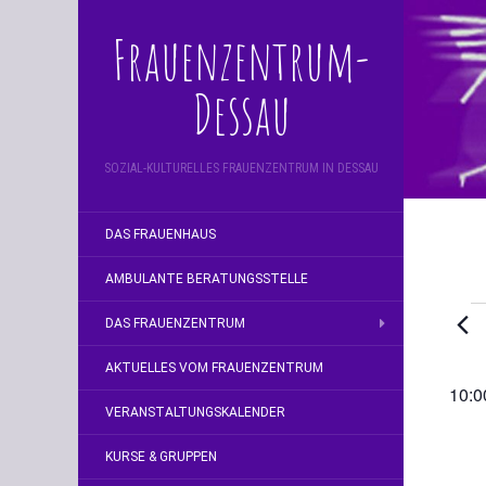
Frauenzentrum-
Dessau
SOZIAL-KULTURELLES FRAUENZENTRUM IN DESSAU
DAS FRAUENHAUS
AMBULANTE BERATUNGSSTELLE
V
DAS FRAUENZENTRUM
f
AKTUELLES VOM FRAUENZENTRUM
10:0
2
VERANSTALTUNGSKALENDER
N
KURSE & GRUPPEN