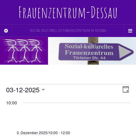
Frauenzentrum-Dessau
SOZIAL-KULTURELLES FRAUENZENTRUM IN DESSAU
Veranstaltungen
Ve
03-12-2025
Ans
Tag
An
Datum
Nav
für
10:00
Na
wählen.
3.
Dezember
3. Dezember 2025/10:00
-
12:00