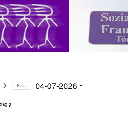
eranstaltungen
04-07-2026
Heute
Datum
ür
wählen.
tägig
li