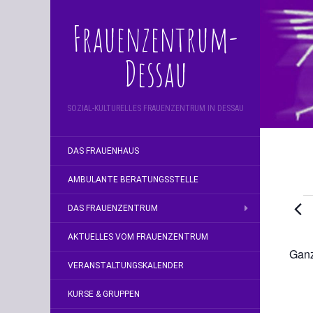
Frauenzentrum-
Dessau
SOZIAL-KULTURELLES FRAUENZENTRUM IN DESSAU
DAS FRAUENHAUS
AMBULANTE BERATUNGSSTELLE
V
DAS FRAUENZENTRUM
f
AKTUELLES VOM FRAUENZENTRUM
Ganz
4.
VERANSTALTUNGSKALENDER
Ju
KURSE & GRUPPEN