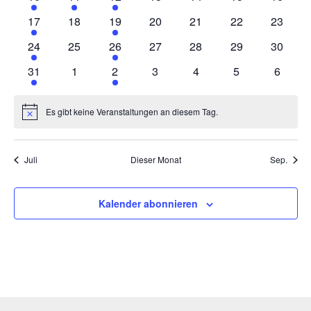
Veranstaltung
Veranstaltung
Veranstaltung
Veranstaltungen
Veranstaltungen
Veranstaltungen
Veranst
1
0
1
0
0
0
0
17
18
19
20
21
22
23
Veranstaltung
Veranstaltungen
Veranstaltung
Veranstaltungen
Veranstaltungen
Veranstaltungen
Veranst
1
0
1
0
0
0
0
24
25
26
27
28
29
30
Veranstaltung
Veranstaltungen
Veranstaltung
Veranstaltungen
Veranstaltungen
Veranstaltungen
Veranst
1
0
1
0
0
0
0
31
1
2
3
4
5
6
Veranstaltung
Veranstaltungen
Veranstaltung
Veranstaltungen
Veranstaltungen
Veranstaltunge
Veranst
Es gibt keine Veranstaltungen an diesem Tag.
Hinweis
Juli
Dieser Monat
Sep.
Kalender abonnieren