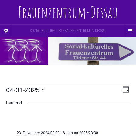
Frauenzentrum-Dessau
SOZIAL-KULTURELLES FRAUENZENTRUM IN DESSAU
Veranstaltungen
Ve
04-01-2025
Ans
Tag
An
Datum
Nav
für
Laufend
Na
wählen.
4.
Januar
23. Dezember 2024/00:00
-
6. Januar 2025/23:30