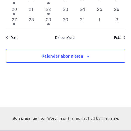
Veranstaltung
Veranstaltungen
Veranstaltungen
Veranstaltungen
Veranstaltungen
Veranstaltungen
Veranst
1
0
1
0
0
0
0
20
21
22
23
24
25
26
Veranstaltung
Veranstaltungen
Veranstaltung
Veranstaltungen
Veranstaltungen
Veranstaltungen
Veranst
1
0
1
0
0
0
0
27
28
29
30
31
1
2
Veranstaltung
Veranstaltungen
Veranstaltung
Veranstaltungen
Veranstaltungen
Veranstaltunge
Veranst
Dez.
Dieser Monat
Feb.
Kalender abonnieren
Stolz präsentiert von WordPress
. Theme: Flat 1.0.3 by
Themeisle
.