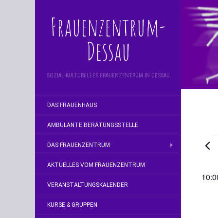
Frauenzentrum-
Dessau
SOZIAL-KULTURELLES FRAUENZENTRUM IN DESSAU
DAS FRAUENHAUS
AMBULANTE BERATUNGSSTELLE
V
DAS FRAUENZENTRUM
f
AKTUELLES VOM FRAUENZENTRUM
10:0
29
VERANSTALTUNGSKALENDER
J
KURSE & GRUPPEN