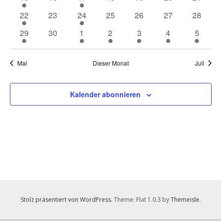
Veranstaltung
Veranstaltungen
Veranstaltung
Veranstaltungen
Veranstaltungen
Veranstaltungen
Veranst
1
0
1
0
0
0
0
22
23
24
25
26
27
28
Veranstaltung
Veranstaltungen
Veranstaltung
Veranstaltungen
Veranstaltungen
Veranstaltungen
Veranst
1
0
1
1
1
1
1
29
30
1
2
3
4
5
Veranstaltung
Veranstaltungen
Veranstaltung
Veranstaltung
Veranstaltung
Veranstaltung
Veranst
Mai
Dieser Monat
Juli
Kalender abonnieren
Stolz präsentiert von WordPress
. Theme: Flat 1.0.3 by
Themeisle
.